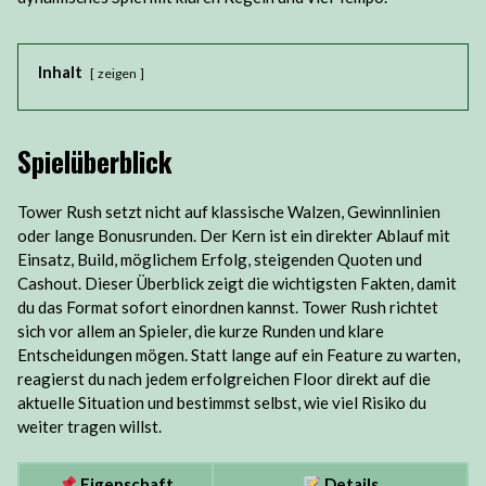
Inhalt
zeigen
Spielüberblick
Tower Rush setzt nicht auf klassische Walzen, Gewinnlinien
oder lange Bonusrunden. Der Kern ist ein direkter Ablauf mit
Einsatz, Build, möglichem Erfolg, steigenden Quoten und
Cashout. Dieser Überblick zeigt die wichtigsten Fakten, damit
du das Format sofort einordnen kannst. Tower Rush richtet
sich vor allem an Spieler, die kurze Runden und klare
Entscheidungen mögen. Statt lange auf ein Feature zu warten,
reagierst du nach jedem erfolgreichen Floor direkt auf die
aktuelle Situation und bestimmst selbst, wie viel Risiko du
weiter tragen willst.
Eigenschaft
Details