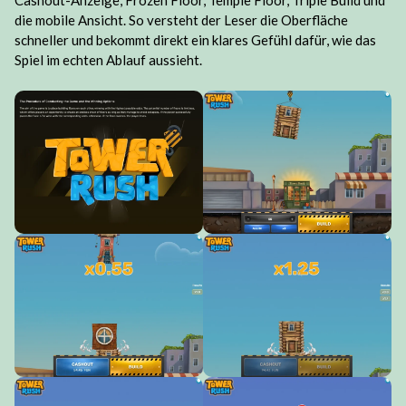
Cashout-Anzeige, Frozen Floor, Temple Floor, Triple Build und
die mobile Ansicht. So versteht der Leser die Oberfläche
schneller und bekommt direkt ein klares Gefühl dafür, wie das
Spiel im echten Ablauf aussieht.