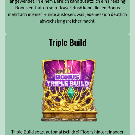
angewendet. In einem Bereich kann zusätzlich ein Freezing
Bonus enthalten sein. Tower Rush kann diesen Bonus
mehrfach in einer Runde auslösen, was jede Session deutlich
abwechslungsreicher macht.
Triple Build
Triple Build setzt automatisch drei Floors hintereinander.