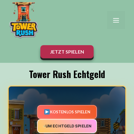
Skip
to
content
MENU
JETZT SPIELEN
Tower Rush Echtgeld
KOSTENLOS SPIELEN
UM ECHTGELD SPIELEN