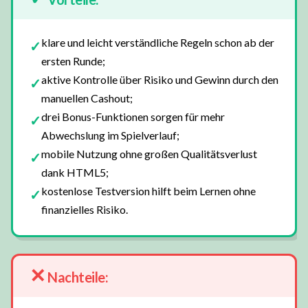
klare und leicht verständliche Regeln schon ab der
✓
ersten Runde;
aktive Kontrolle über Risiko und Gewinn durch den
✓
manuellen Cashout;
drei Bonus-Funktionen sorgen für mehr
✓
Abwechslung im Spielverlauf;
mobile Nutzung ohne großen Qualitätsverlust
✓
dank HTML5;
kostenlose Testversion hilft beim Lernen ohne
✓
finanzielles Risiko.
✕
Nachteile: