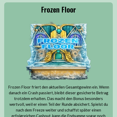
Frozen Floor
Frozen Floor friert den aktuellen Gesamtgewinn ein. Wenn
danach ein Crash passiert, bleibt dieser gesicherte Betrag
trotzdem erhalten. Das macht den Bonus besonders
wertvoll, weil er einen Teil der Runde absichert. Spielst du
nach dem Freeze weiter und schaffst später einen
erfolgreichen Cashout, kann die Endsumme sogar noch