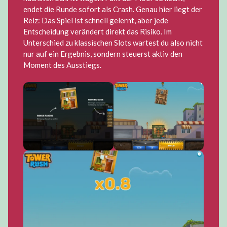
endet die Runde sofort als Crash. Genau hier liegt der
Reiz: Das Spiel ist schnell gelernt, aber jede
Entscheidung verändert direkt das Risiko. Im
Unterschied zu klassischen Slots wartest du also nicht
nur auf ein Ergebnis, sondern steuerst aktiv den
Moment des Ausstiegs.