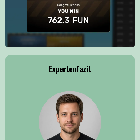
Expertenfazit