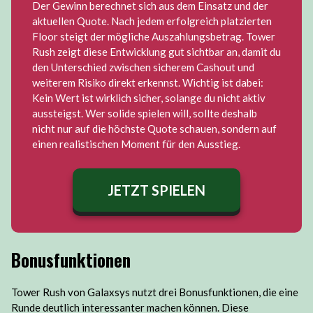
Der Gewinn berechnet sich aus dem Einsatz und der
aktuellen Quote. Nach jedem erfolgreich platzierten
Floor steigt der mögliche Auszahlungsbetrag. Tower
Rush zeigt diese Entwicklung gut sichtbar an, damit du
den Unterschied zwischen sicherem Cashout und
weiterem Risiko direkt erkennst. Wichtig ist dabei:
Kein Wert ist wirklich sicher, solange du nicht aktiv
aussteigst. Wer solide spielen will, sollte deshalb
nicht nur auf die höchste Quote schauen, sondern auf
einen realistischen Moment für den Ausstieg.
JETZT SPIELEN
Bonusfunktionen
Tower Rush von Galaxsys nutzt drei Bonusfunktionen, die eine
Runde deutlich interessanter machen können. Diese