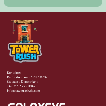
Kontakte:
Kurfürstendamm 178, 10707
Stuttgart, Deutschland
+49 711 6295 8042
info@tawerrash.de.com