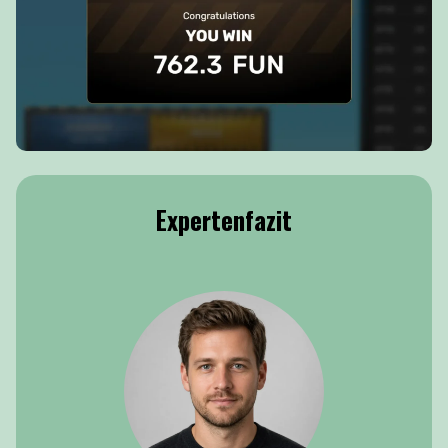
Expertenfazit