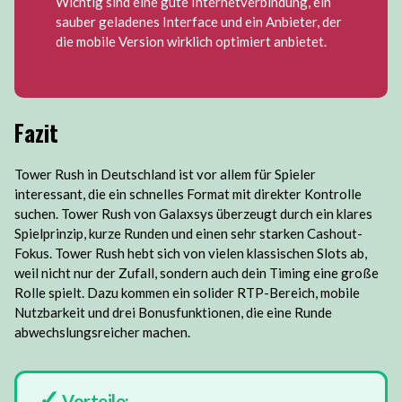
Wichtig sind eine gute Internetverbindung, ein
sauber geladenes Interface und ein Anbieter, der
die mobile Version wirklich optimiert anbietet.
Fazit
Tower Rush in Deutschland ist vor allem für Spieler
interessant, die ein schnelles Format mit direkter Kontrolle
suchen. Tower Rush von Galaxsys überzeugt durch ein klares
Spielprinzip, kurze Runden und einen sehr starken Cashout-
Fokus. Tower Rush hebt sich von vielen klassischen Slots ab,
weil nicht nur der Zufall, sondern auch dein Timing eine große
Rolle spielt. Dazu kommen ein solider RTP-Bereich, mobile
Nutzbarkeit und drei Bonusfunktionen, die eine Runde
abwechslungsreicher machen.
✓
Vorteile: