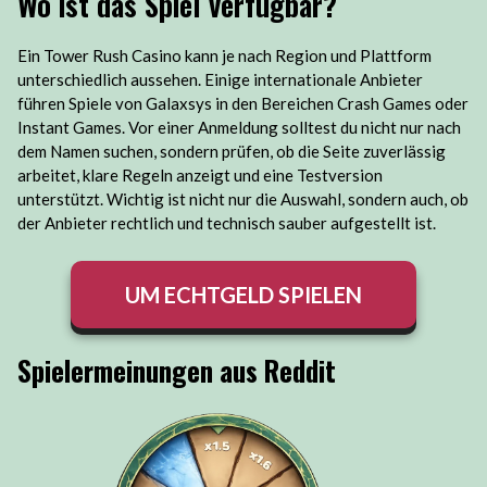
Wo ist das Spiel verfügbar?
Ein Tower Rush Casino kann je nach Region und Plattform
unterschiedlich aussehen. Einige internationale Anbieter
führen Spiele von Galaxsys in den Bereichen Crash Games oder
Instant Games. Vor einer Anmeldung solltest du nicht nur nach
dem Namen suchen, sondern prüfen, ob die Seite zuverlässig
arbeitet, klare Regeln anzeigt und eine Testversion
unterstützt. Wichtig ist nicht nur die Auswahl, sondern auch, ob
der Anbieter rechtlich und technisch sauber aufgestellt ist.
UM ECHTGELD SPIELEN
Spielermeinungen aus Reddit