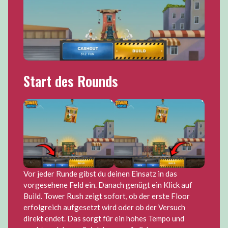
Start des Rounds
Vor jeder Runde gibst du deinen Einsatz in das
vorgesehene Feld ein. Danach genügt ein Klick auf
Build. Tower Rush zeigt sofort, ob der erste Floor
erfolgreich aufgesetzt wird oder ob der Versuch
direkt endet. Das sorgt für ein hohes Tempo und