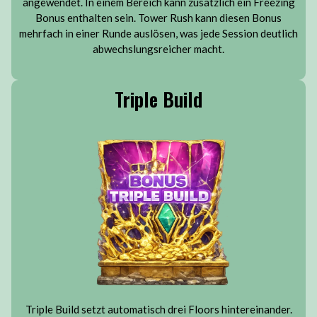
angewendet. In einem Bereich kann zusätzlich ein Freezing
Bonus enthalten sein. Tower Rush kann diesen Bonus
mehrfach in einer Runde auslösen, was jede Session deutlich
abwechslungsreicher macht.
Triple Build
Triple Build setzt automatisch drei Floors hintereinander.