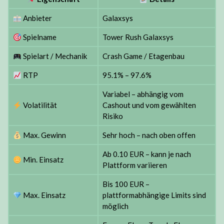
Anbieter
Galaxsys
Spielname
Tower Rush Galaxsys
Spielart / Mechanik
Crash Game / Etagenbau
RTP
95.1% – 97.6%
Variabel – abhängig vom
Volatilität
Cashout und vom gewählten
Risiko
Max. Gewinn
Sehr hoch – nach oben offen
Ab 0.10 EUR – kann je nach
Min. Einsatz
Plattform variieren
Bis 100 EUR –
Max. Einsatz
plattformabhängige Limits sind
möglich