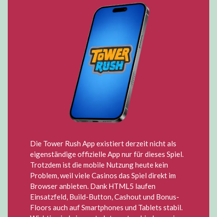
Die Tower Rush App existiert derzeit nicht als
eigenständige offizielle App nur für dieses Spiel.
Trotzdem ist die mobile Nutzung heute kein
Problem, weil viele Casinos das Spiel direkt im
Browser anbieten. Dank HTML5 laufen
Einsatzfeld, Build-Button, Cashout und Bonus-
Floors auch auf Smartphones und Tablets stabil.