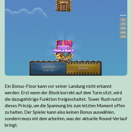
Ein Bonus-Floor kann vor seiner Landung nicht erkannt
werden. Erst wenn der Block korrekt auf dem Turm sitzt, wird
die dazugehörige Funktion freigeschaltet. Tower Rush nutzt
dieses Prinzip, um die Spannung bis zum letzten Moment offen
zu halten. Der Spieler kann also keinen Bonus auswählen,
sondern muss mit dem arbeiten, was der aktuelle Round-Verlauf
bringt.