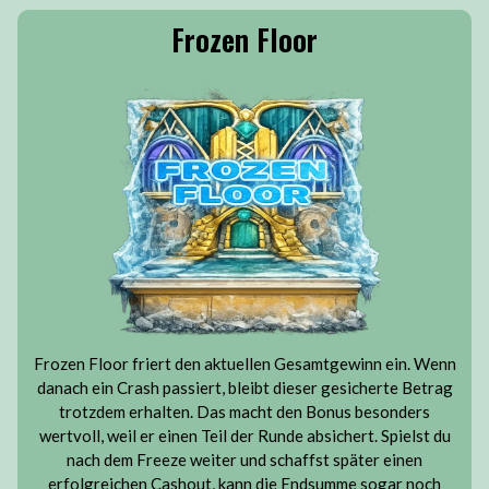
Frozen Floor
Frozen Floor friert den aktuellen Gesamtgewinn ein. Wenn
danach ein Crash passiert, bleibt dieser gesicherte Betrag
trotzdem erhalten. Das macht den Bonus besonders
wertvoll, weil er einen Teil der Runde absichert. Spielst du
nach dem Freeze weiter und schaffst später einen
erfolgreichen Cashout, kann die Endsumme sogar noch