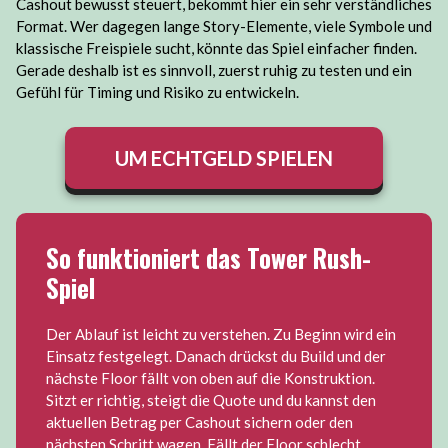
Cashout bewusst steuert, bekommt hier ein sehr verständliches
Format. Wer dagegen lange Story-Elemente, viele Symbole und
klassische Freispiele sucht, könnte das Spiel einfacher finden.
Gerade deshalb ist es sinnvoll, zuerst ruhig zu testen und ein
Gefühl für Timing und Risiko zu entwickeln.
UM ECHTGELD SPIELEN
So funktioniert das Tower Rush-
Spiel
Der Ablauf ist leicht zu verstehen. Zu Beginn wird ein
Einsatz festgelegt. Danach drückst du Build und der
nächste Floor fällt von oben auf die Konstruktion.
Sitzt er richtig, steigt die Quote und du kannst den
aktuellen Betrag per Cashout sichern oder den
nächsten Schritt wagen. Fällt der Floor schlecht,