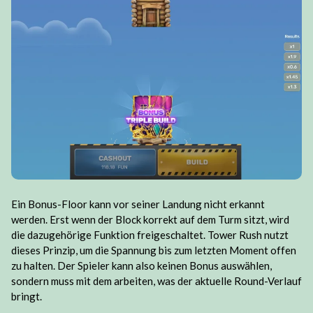
Ein Bonus-Floor kann vor seiner Landung nicht erkannt
werden. Erst wenn der Block korrekt auf dem Turm sitzt, wird
die dazugehörige Funktion freigeschaltet. Tower Rush nutzt
dieses Prinzip, um die Spannung bis zum letzten Moment offen
zu halten. Der Spieler kann also keinen Bonus auswählen,
sondern muss mit dem arbeiten, was der aktuelle Round-Verlauf
bringt.