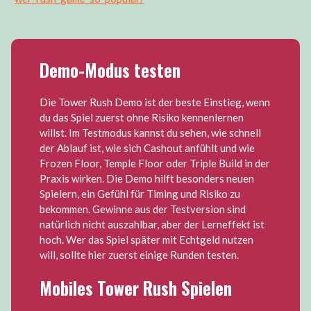
Demo-Modus testen
Die Tower Rush Demo ist der beste Einstieg, wenn
du das Spiel zuerst ohne Risiko kennenlernen
willst. Im Testmodus kannst du sehen, wie schnell
der Ablauf ist, wie sich Cashout anfühlt und wie
Frozen Floor, Temple Floor oder Triple Build in der
Praxis wirken. Die Demo hilft besonders neuen
Spielern, ein Gefühl für Timing und Risiko zu
bekommen. Gewinne aus der Testversion sind
natürlich nicht auszahlbar, aber der Lerneffekt ist
hoch. Wer das Spiel später mit Echtgeld nutzen
will, sollte hier zuerst einige Runden testen.
Mobiles Tower Rush Spielen