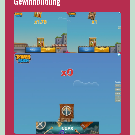
Gewinnbildung