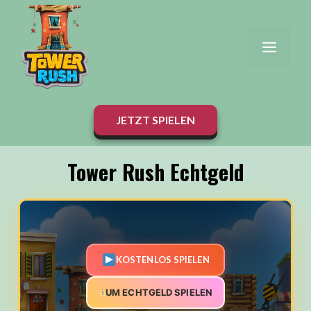
Skip
to
content
MENU
JETZT SPIELEN
Tower Rush Echtgeld
KOSTENLOS SPIELEN
UM ECHTGELD SPIELEN