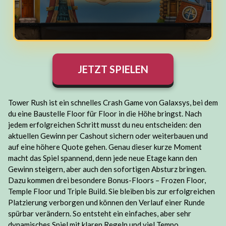
JETZT SPIELEN
Tower Rush ist ein schnelles Crash Game von Galaxsys, bei dem
du eine Baustelle Floor für Floor in die Höhe bringst. Nach
jedem erfolgreichen Schritt musst du neu entscheiden: den
aktuellen Gewinn per Cashout sichern oder weiterbauen und
auf eine höhere Quote gehen. Genau dieser kurze Moment
macht das Spiel spannend, denn jede neue Etage kann den
Gewinn steigern, aber auch den sofortigen Absturz bringen.
Dazu kommen drei besondere Bonus-Floors – Frozen Floor,
Temple Floor und Triple Build. Sie bleiben bis zur erfolgreichen
Platzierung verborgen und können den Verlauf einer Runde
spürbar verändern. So entsteht ein einfaches, aber sehr
dynamisches Spiel mit klaren Regeln und viel Tempo.