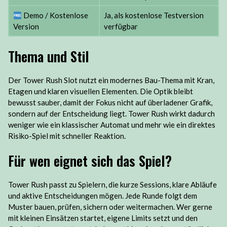
Demo / Kostenlose
Ja, als kostenlose Testversion
Version
verfügbar
Thema und Stil
Der Tower Rush Slot nutzt ein modernes Bau-Thema mit Kran,
Etagen und klaren visuellen Elementen. Die Optik bleibt
bewusst sauber, damit der Fokus nicht auf überladener Grafik,
sondern auf der Entscheidung liegt. Tower Rush wirkt dadurch
weniger wie ein klassischer Automat und mehr wie ein direktes
Risiko-Spiel mit schneller Reaktion.
Für wen eignet sich das Spiel?
Tower Rush passt zu Spielern, die kurze Sessions, klare Abläufe
und aktive Entscheidungen mögen. Jede Runde folgt dem
Muster bauen, prüfen, sichern oder weitermachen. Wer gerne
mit kleinen Einsätzen startet, eigene Limits setzt und den