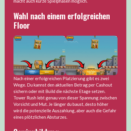
macht auch kurze Spielphasen möglich.
Wahl nach einem erfolgreichen
Floor
Nach einer erfolgreichen Platzierung gibt es zwei
Wege. Du kannst den aktuellen Betrag per Cashout
sichern oder mit Build die nächste Etage setzen.
Tower Rush lebt genau von dieser Spannung zwischen
Vorsicht und Mut. Je länger du baust, desto höher
wird die potenzielle Auszahlung, aber auch die Gefahr
eines plötzlichen Absturzes.