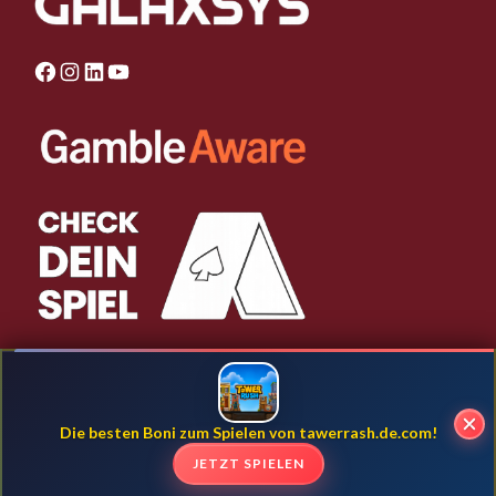
Facebook
Instagram
LinkedIn
YouTube
Die besten Boni zum Spielen von tawerrash.de.com!
Info
JETZT SPIELEN