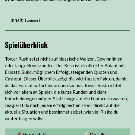
Inhalt
zeigen
Spielüberblick
Tower Rush setzt nicht auf klassische Walzen, Gewinnlinien
oder lange Bonusrunden. Der Kern ist ein direkter Ablauf mit
Einsatz, Build, möglichem Erfolg, steigenden Quoten und
Cashout. Dieser Überblick zeigt die wichtigsten Fakten, damit
du das Format sofort einordnen kannst. Tower Rush richtet
sich vor allem an Spieler, die kurze Runden und klare
Entscheidungen mögen. Statt lange auf ein Feature zu warten,
reagierst du nach jedem erfolgreichen Floor direkt auf die
aktuelle Situation und bestimmst selbst, wie viel Risiko du
weiter tragen willst.
Eigenschaft
Details