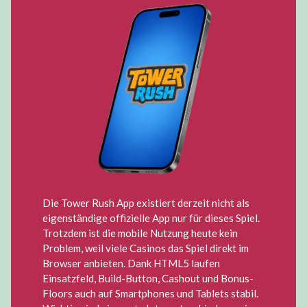
Die Tower Rush App existiert derzeit nicht als
eigenständige offizielle App nur für dieses Spiel.
Trotzdem ist die mobile Nutzung heute kein
Problem, weil viele Casinos das Spiel direkt im
Browser anbieten. Dank HTML5 laufen
Einsatzfeld, Build-Button, Cashout und Bonus-
Floors auch auf Smartphones und Tablets stabil.