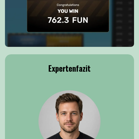
Expertenfazit