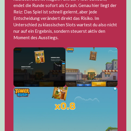
endet die Runde sofort als Crash. Genau hier liegt der
Reiz: Das Spiel ist schnell gelernt, aber jede
Entscheidung verändert direkt das Risiko. Im
Unterschied zu klassischen Slots wartest du also nicht
nur auf ein Ergebnis, sondern steuerst aktiv den
Moment des Ausstiegs.