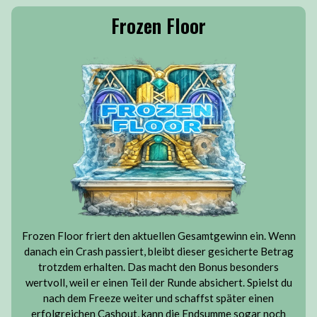
Frozen Floor
Frozen Floor friert den aktuellen Gesamtgewinn ein. Wenn
danach ein Crash passiert, bleibt dieser gesicherte Betrag
trotzdem erhalten. Das macht den Bonus besonders
wertvoll, weil er einen Teil der Runde absichert. Spielst du
nach dem Freeze weiter und schaffst später einen
erfolgreichen Cashout, kann die Endsumme sogar noch