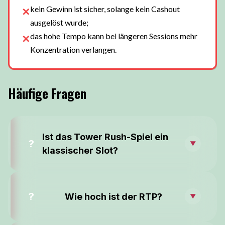
kein Gewinn ist sicher, solange kein Cashout
✕
ausgelöst wurde;
das hohe Tempo kann bei längeren Sessions mehr
✕
Konzentration verlangen.
Häufige Fragen
Ist das Tower Rush-Spiel ein
klassischer Slot?
Wie hoch ist der RTP?