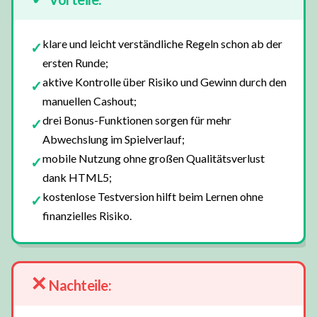
klare und leicht verständliche Regeln schon ab der
✓
ersten Runde;
aktive Kontrolle über Risiko und Gewinn durch den
✓
manuellen Cashout;
drei Bonus-Funktionen sorgen für mehr
✓
Abwechslung im Spielverlauf;
mobile Nutzung ohne großen Qualitätsverlust
✓
dank HTML5;
kostenlose Testversion hilft beim Lernen ohne
✓
finanzielles Risiko.
✕
Nachteile: