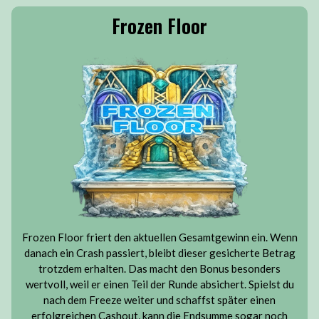
Frozen Floor
Frozen Floor friert den aktuellen Gesamtgewinn ein. Wenn
danach ein Crash passiert, bleibt dieser gesicherte Betrag
trotzdem erhalten. Das macht den Bonus besonders
wertvoll, weil er einen Teil der Runde absichert. Spielst du
nach dem Freeze weiter und schaffst später einen
erfolgreichen Cashout, kann die Endsumme sogar noch