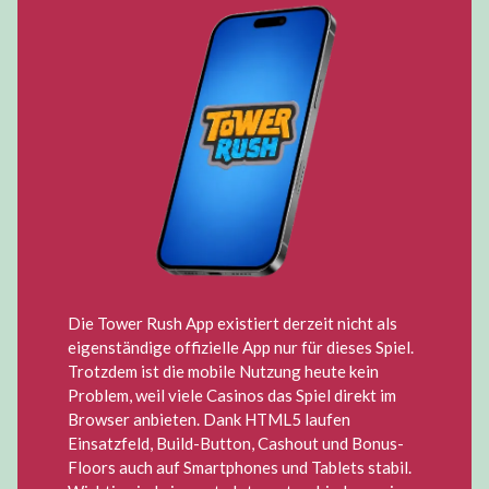
Die Tower Rush App existiert derzeit nicht als
eigenständige offizielle App nur für dieses Spiel.
Trotzdem ist die mobile Nutzung heute kein
Problem, weil viele Casinos das Spiel direkt im
Browser anbieten. Dank HTML5 laufen
Einsatzfeld, Build-Button, Cashout und Bonus-
Floors auch auf Smartphones und Tablets stabil.