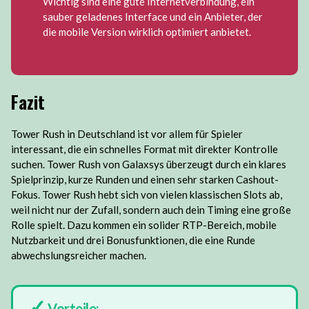
Wichtig sind eine gute Internetverbindung, ein
sauber geladenes Interface und ein Anbieter, der
die mobile Version wirklich optimiert anbietet.
Fazit
Tower Rush in Deutschland ist vor allem für Spieler
interessant, die ein schnelles Format mit direkter Kontrolle
suchen. Tower Rush von Galaxsys überzeugt durch ein klares
Spielprinzip, kurze Runden und einen sehr starken Cashout-
Fokus. Tower Rush hebt sich von vielen klassischen Slots ab,
weil nicht nur der Zufall, sondern auch dein Timing eine große
Rolle spielt. Dazu kommen ein solider RTP-Bereich, mobile
Nutzbarkeit und drei Bonusfunktionen, die eine Runde
abwechslungsreicher machen.
✓
Vorteile: