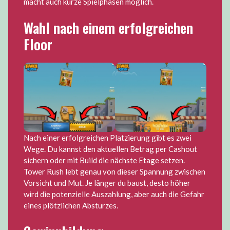
macht auch kurze Spielphasen möglich.
Wahl nach einem erfolgreichen
Floor
Nach einer erfolgreichen Platzierung gibt es zwei
Wege. Du kannst den aktuellen Betrag per Cashout
sichern oder mit Build die nächste Etage setzen.
Tower Rush lebt genau von dieser Spannung zwischen
Vorsicht und Mut. Je länger du baust, desto höher
wird die potenzielle Auszahlung, aber auch die Gefahr
eines plötzlichen Absturzes.