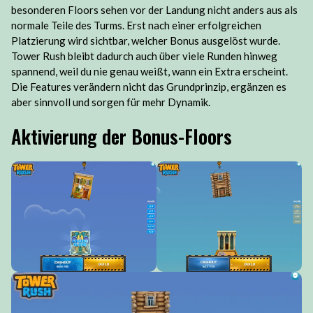
besonderen Floors sehen vor der Landung nicht anders aus als
normale Teile des Turms. Erst nach einer erfolgreichen
Platzierung wird sichtbar, welcher Bonus ausgelöst wurde.
Tower Rush bleibt dadurch auch über viele Runden hinweg
spannend, weil du nie genau weißt, wann ein Extra erscheint.
Die Features verändern nicht das Grundprinzip, ergänzen es
aber sinnvoll und sorgen für mehr Dynamik.
Aktivierung der Bonus-Floors