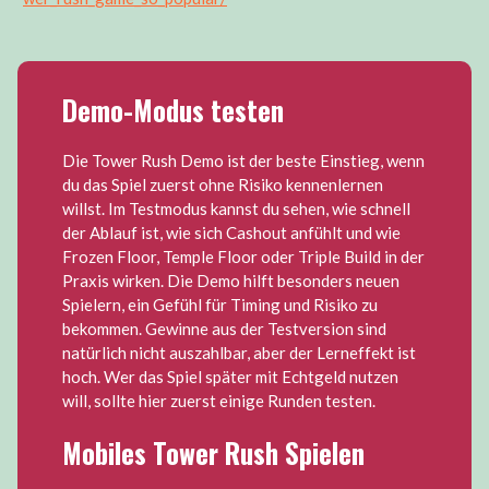
Demo-Modus testen
Die Tower Rush Demo ist der beste Einstieg, wenn
du das Spiel zuerst ohne Risiko kennenlernen
willst. Im Testmodus kannst du sehen, wie schnell
der Ablauf ist, wie sich Cashout anfühlt und wie
Frozen Floor, Temple Floor oder Triple Build in der
Praxis wirken. Die Demo hilft besonders neuen
Spielern, ein Gefühl für Timing und Risiko zu
bekommen. Gewinne aus der Testversion sind
natürlich nicht auszahlbar, aber der Lerneffekt ist
hoch. Wer das Spiel später mit Echtgeld nutzen
will, sollte hier zuerst einige Runden testen.
Mobiles Tower Rush Spielen