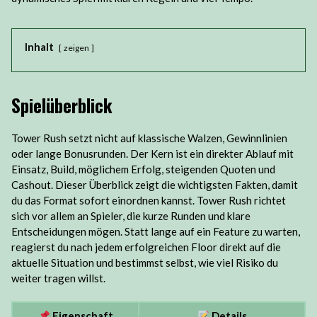
Inhalt
zeigen
Spielüberblick
Tower Rush setzt nicht auf klassische Walzen, Gewinnlinien
oder lange Bonusrunden. Der Kern ist ein direkter Ablauf mit
Einsatz, Build, möglichem Erfolg, steigenden Quoten und
Cashout. Dieser Überblick zeigt die wichtigsten Fakten, damit
du das Format sofort einordnen kannst. Tower Rush richtet
sich vor allem an Spieler, die kurze Runden und klare
Entscheidungen mögen. Statt lange auf ein Feature zu warten,
reagierst du nach jedem erfolgreichen Floor direkt auf die
aktuelle Situation und bestimmst selbst, wie viel Risiko du
weiter tragen willst.
Eigenschaft
Details