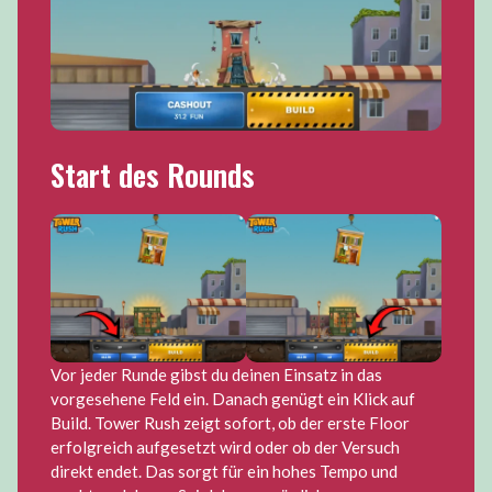
Start des Rounds
Vor jeder Runde gibst du deinen Einsatz in das
vorgesehene Feld ein. Danach genügt ein Klick auf
Build. Tower Rush zeigt sofort, ob der erste Floor
erfolgreich aufgesetzt wird oder ob der Versuch
direkt endet. Das sorgt für ein hohes Tempo und