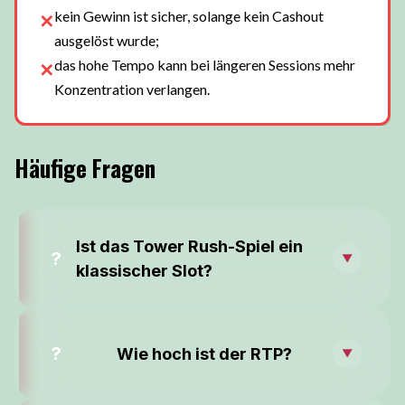
kein Gewinn ist sicher, solange kein Cashout
✕
ausgelöst wurde;
das hohe Tempo kann bei längeren Sessions mehr
✕
Konzentration verlangen.
Häufige Fragen
Ist das Tower Rush-Spiel ein
klassischer Slot?
Wie hoch ist der RTP?