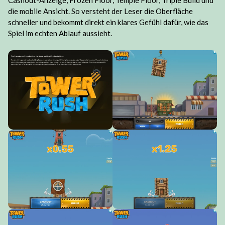
Cashout-Anzeige, Frozen Floor, Temple Floor, Triple Build und
die mobile Ansicht. So versteht der Leser die Oberfläche
schneller und bekommt direkt ein klares Gefühl dafür, wie das
Spiel im echten Ablauf aussieht.