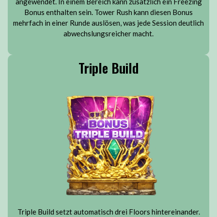
angewendet. In einem Bereich kann zusätzlich ein Freezing
Bonus enthalten sein. Tower Rush kann diesen Bonus
mehrfach in einer Runde auslösen, was jede Session deutlich
abwechslungsreicher macht.
Triple Build
Triple Build setzt automatisch drei Floors hintereinander.