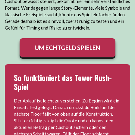
Cashout bewusst steuert, bekommt hier ein sehr verständliches
Format. Wer dagegen lange Story-Elemente, viele Symbole und
klassische Freispiele sucht, könnte das Spiel einfacher finden.
Gerade deshalb ist es sinnvoll, zuerst ruhig zu testen und ein
Gefühl für Timing und Risiko zu entwickeln.
UM ECHTGELD SPIELEN
So funktioniert das Tower Rush-
Spiel
Der Ablauf ist leicht zu verstehen. Zu Beginn wird ein
Einsatz festgelegt. Danach drückst du Build und der
nächste Floor fällt von oben auf die Konstruktion.
Sitzt er richtig, steigt die Quote und du kannst den
aktuellen Betrag per Cashout sichern oder den
nächsten Schritt wagen. Fällt der Floor schlecht,